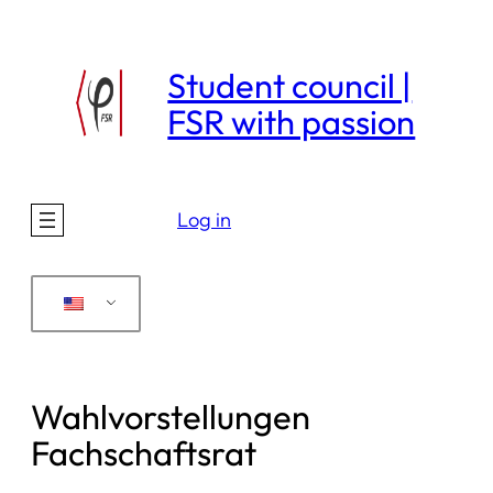
Skip
to
Student council |
content
FSR with passion
Log in
Wahlvorstellungen
Fachschaftsrat