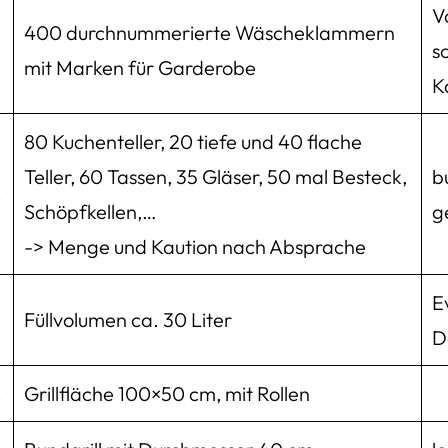
V
400 durchnummerierte Wäscheklammern
€
s
mit Marken für Garderobe
K
80 Kuchenteller, 20 tiefe und 40 flache
Teller, 60 Tassen, 35 Gläser, 50 mal Besteck,
b
€
Schöpfkellen,…
g
-> Menge und Kaution nach Absprache
E
€
Füllvolumen ca. 30 Liter
D
€
Grillfläche 100×50 cm, mit Rollen