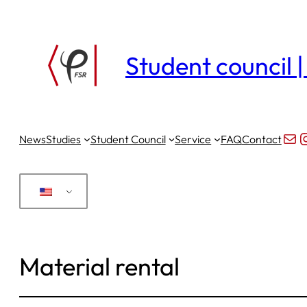
Skip
to
Student council 
content
Mai
I
News
Studies
Student Council
Service
FAQ
Contact
Material rental