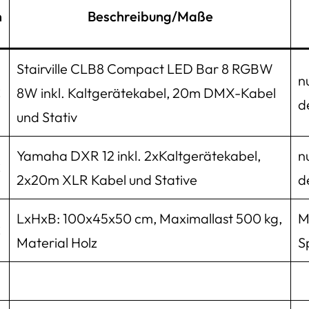
n
Beschreibung/Maße
Stairville CLB8 Compact LED Bar 8 RGBW
n
€
8W inkl. Kaltgerätekabel, 20m DMX-Kabel
d
und Stativ
Yamaha DXR 12 inkl. 2xKaltgerätekabel,
n
€
2x20m XLR Kabel und Stative
d
LxHxB: 100x45x50 cm, Maximallast 500 kg,
M
€
Material Holz
S