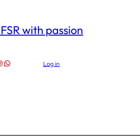
| FSR with passion
l
nstagram
WhatsApp
Log in