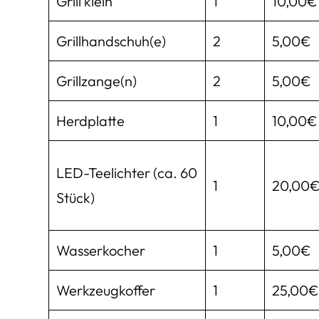
Grill klein
1
10,00€
Grillhandschuh(e)
2
5,00€
Grillzange(n)
2
5,00€
Herdplatte
1
10,00€
LED-Teelichter (ca. 60
1
20,00
Stück)
Wasserkocher
1
5,00€
Werkzeugkoffer
1
25,00€