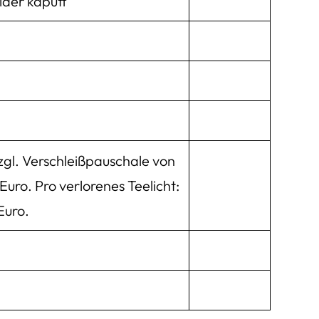
eider kaputt
zgl. Verschleißpauschale von
 Euro. Pro verlorenes Teelicht:
 Euro.