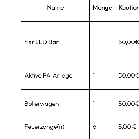
Name
Menge
Kautio
4er LED Bar
1
50,00
Aktive PA-Anlage
1
50,00
Bollerwagen
1
50,00
Feuerzange(n)
6
5,00 €