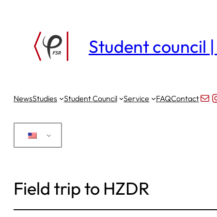
Skip
to
Student council 
content
Mai
I
News
Studies
Student Council
Service
FAQ
Contact
Field trip to HZDR