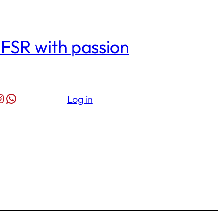
| FSR with passion
l
nstagram
WhatsApp
Log in