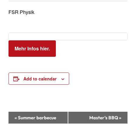
FSR Physik
Mehr Infos hier.
Add to calendar
Event
«
Summer barbecue
Master’s BBQ
»
Navigation