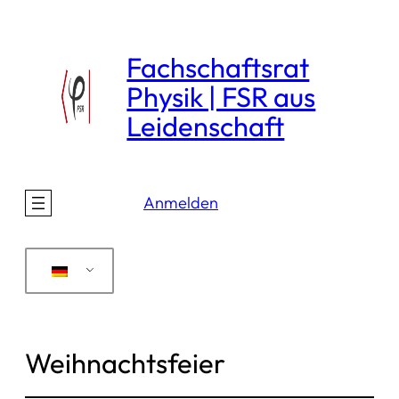
Direkt
zum
Fachschaftsrat
Inhalt
Physik | FSR aus
wechseln
Leidenschaft
Anmelden
Weihnachtsfeier