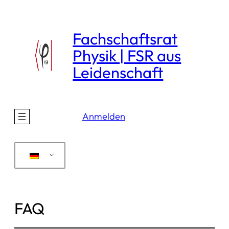
Direkt
zum
Fachschaftsrat
Inhalt
Physik | FSR aus
wechseln
Leidenschaft
Anmelden
FAQ